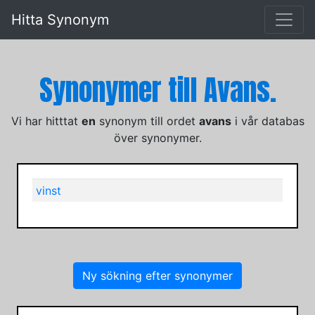
Hitta Synonym
Synonymer till Avans.
Vi har hitttat
en
synonym till ordet
avans
i vår databas
över synonymer.
vinst
Ny sökning efter synonymer